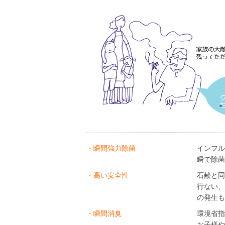
・瞬間強力除菌
インフル
瞬で除菌
・高い安全性
石鹸と同
行ない、
の発生も
・瞬間消臭
環境省指
お子様や